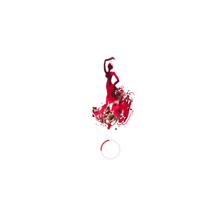
Maria Rääk kontsert- etenduses FLAMENCO!
Etendus toimub koostöös Hispaania saatkonnaga
kultuurifestivali Iberofest raames.
Piletid eelmüügist 15€, enne etenduse algus
kohapeal 20€
Pileti saad osta
FIENTAST